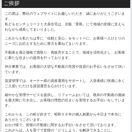
ご挨拶
この度は、弊社のウェブサイトにお越しいただき、誠にありがとうございま
す。
私どもセンチュリー２１大喜住宅は、京阪「萱島」にて地域の皆様に支えら
れながら成長してまいりました。
これからも私たちは常に「信頼と安心」をモットーに、お客様一人ひとりの
ニーズにお応えするために努力を重ねてまいります。
不動産を適正価格で買取り、再販売することで、地域を活性化さし、お客様
に新たな住まいの提供を行っております。
仲介事業では、お客様の大切な不動産の売買や賃貸のお手伝いをさせて頂い
ています。
賃貸管理では、オーナー様の資産運用をサポートし、入居者様に快適に永く
ご入居いただける賃貸運営を心がけています。
細やかな管理サービスを提供し、リフォームおいては、既存の不動産の価値
を最大限に引き出し、お客様の理想の住まいを実現するお手伝いをしていま
す。
これからも、この町が好きで、昭和５６年の個人創業から今日まで本当に
ありがとうございます。
おかげ様で、皆様の不動産に関するお手伝いをさせて頂いております。
これからは、人を育てて皆様の「どうしよう」を解決できることに、