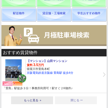
駅近物件
貸店舗・工場検索
学生おすすめ物件
おすすめ賃貸物件
【マンション】
山田マンション
3.5
賃料
万円
寝屋川市萱島本町
京阪電気鉄道京阪線 萱島駅 徒歩4分
「萱島」駅徒歩３分！事務所利用可！駅すぐ２K物件♪
もっと見る ＋
閉じる ー