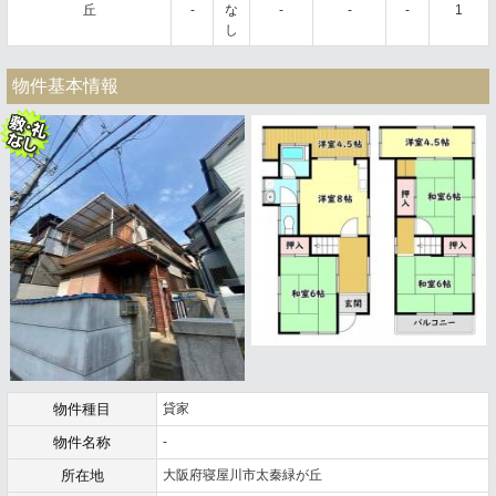
丘
-
な
-
-
-
1
し
物件基本情報
物件種目
貸家
物件名称
-
所在地
大阪府寝屋川市太秦緑が丘