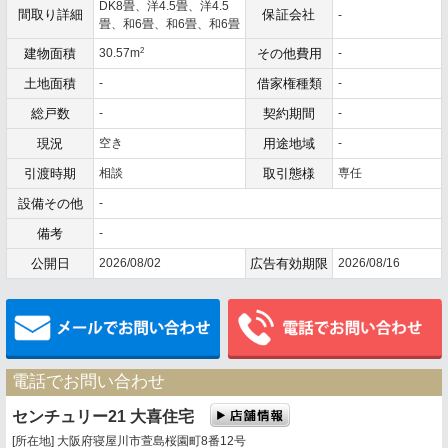
DK8畳、洋4.5畳、洋4.5
間取り詳細
保証会社
-
畳、和6畳、和6畳、和6畳
2
建物面積
30.57m
その他費用
-
土地面積
-
借家権種類
-
総戸数
-
契約期間
-
現況
空き
用途地域
-
引渡時期
相談
取引態様
専任
設備その他
-
備考
-
公開日
2026/08/02
広告有効期限
2026/08/16
メールでお問い合わせ
電話でお問い合わせ
センチュリー21 大喜住宅
[所在地] 大阪府寝屋川市萱島桜園町8番12号