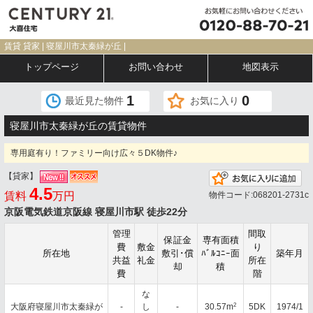
賃貸 貸家 | 寝屋川市太秦緑が丘 |
トップページ
お問い合わせ
地図表示
1
0
最近見た物件
お気に入り
寝屋川市太秦緑が丘の賃貸物件
専用庭有り！ファミリー向け広々５DK物件♪
【貸家】
お
4.5
賃料
万円
物件コード:068201-2731c
京阪電気鉄道京阪線 寝屋川市駅 徒歩22分
管理
間取
保証金
専有面積
費
敷金
り
所在地
敷引･償
ﾊﾞﾙｺﾆｰ面
築年月
共益
礼金
所在
却
積
費
階
な
2
大阪府寝屋川市太秦緑が
-
し
-
30.57m
5DK
1974/1