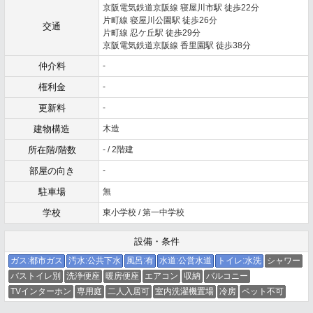
京阪電気鉄道京阪線 寝屋川市駅 徒歩22分
片町線 寝屋川公園駅 徒歩26分
交通
片町線 忍ケ丘駅 徒歩29分
京阪電気鉄道京阪線 香里園駅 徒歩38分
仲介料
-
権利金
-
更新料
-
建物構造
木造
所在階/階数
- / 2階建
部屋の向き
-
駐車場
無
学校
東小学校 / 第一中学校
設備・条件
ガス:都市ガス
汚水:公共下水
風呂:有
水道:公営水道
トイレ:水洗
シャワー
バストイレ別
洗浄便座
暖房便座
エアコン
収納
バルコニー
TVインターホン
専用庭
二人入居可
室内洗濯機置場
冷房
ペット不可