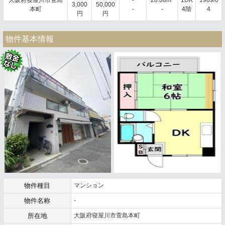
3,000
50,000
本町
-
-
4階
4
円
円
物件基本情報
物件種目
マンション
物件名称
-
所在地
大阪府寝屋川市萱島本町