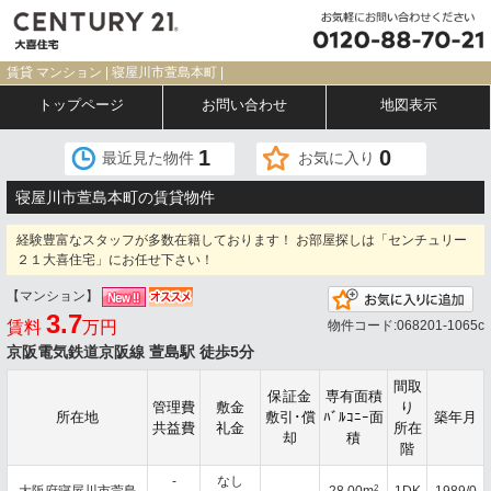
賃貸 マンション | 寝屋川市萱島本町 |
トップページ
お問い合わせ
地図表示
1
0
最近見た物件
お気に入り
寝屋川市萱島本町の賃貸物件
経験豊富なスタッフが多数在籍しております！ お部屋探しは「センチュリー
２１大喜住宅」にお任せ下さい！
【マンション】
お
3.7
賃料
万円
物件コード:068201-1065c
京阪電気鉄道京阪線 萱島駅 徒歩5分
間取
保証金
専有面積
管理費
敷金
り
所在地
敷引･償
ﾊﾞﾙｺﾆｰ面
築年月
共益費
礼金
所在
却
積
階
-
なし
2
大阪府寝屋川市萱島
-
28.00m
1DK
1989/0