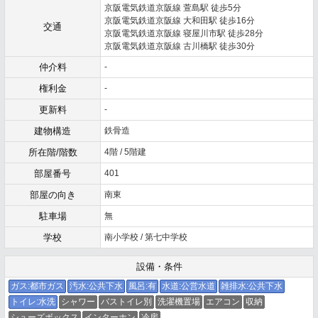
京阪電気鉄道京阪線 萱島駅 徒歩5分
京阪電気鉄道京阪線 大和田駅 徒歩16分
交通
京阪電気鉄道京阪線 寝屋川市駅 徒歩28分
京阪電気鉄道京阪線 古川橋駅 徒歩30分
仲介料
-
権利金
-
更新料
-
建物構造
鉄骨造
所在階/階数
4階 / 5階建
部屋番号
401
部屋の向き
南東
駐車場
無
学校
南小学校 / 第七中学校
設備・条件
ガス:都市ガス
汚水:公共下水
風呂:有
水道:公営水道
雑排水:公共下水
トイレ:水洗
シャワー
バストイレ別
洗濯機置場
エアコン
収納
シューズボックス
インターホン
冷房