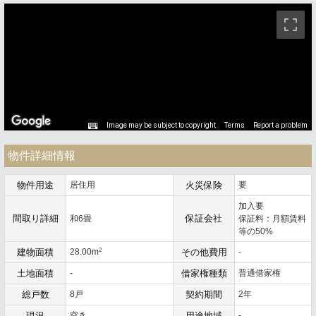
ストリートビュー未対応エリアです。
Image may be subject to copyright
Terms
Report a problem
物件詳細情報
物件用途
居住用
火災保険
要
加入要
間取り詳細
保証会社
和6畳
保証料：月額賃料
等の50%
2
建物面積
28.00m
その他費用
-
土地面積
-
借家権種類
普通借家権
総戸数
8戸
契約期間
2年
現況
空き
用途地域
-