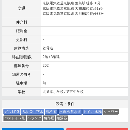
京阪電気鉄道京阪線 萱島駅 徒歩16分
交通
京阪電気鉄道京阪線 大和田駅 徒歩19分
京阪電気鉄道京阪線 古川橋駅 徒歩33分
仲介料
-
権利金
-
更新料
-
建物構造
鉄骨造
所在階/階数
2階 / 3階建
部屋番号
202
部屋の向き
-
駐車場
無
学校
北巣本小学校 / 第五中学校
設備・条件
ガス:LPG
汚水:公共下水
風呂:有
水道:公営水道
トイレ:水洗
シャワー
バストイレ別
ベランダ
角部屋
給湯器