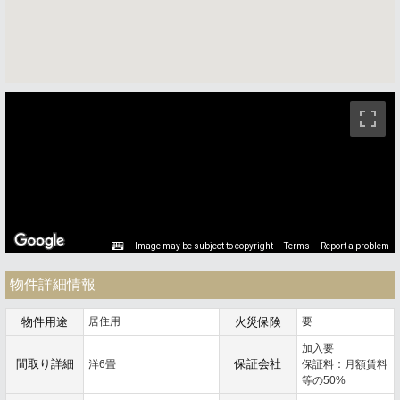
ストリートビュー未対応エリアです。
Image may be subject to copyright
Terms
Report a problem
物件詳細情報
物件用途
居住用
火災保険
要
加入要
間取り詳細
保証会社
洋6畳
保証料：月額賃料
等の50%