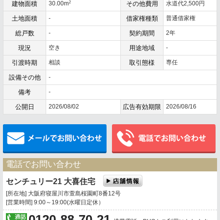
2
建物面積
30.00m
その他費用
水道代2,500円
土地面積
-
借家権種類
普通借家権
総戸数
-
契約期間
2年
現況
空き
用途地域
-
引渡時期
相談
取引態様
専任
設備その他
-
備考
-
公開日
2026/08/02
広告有効期限
2026/08/16
メールでお問い合わせ
電話でお問い合わせ
センチュリー21 大喜住宅
[所在地] 大阪府寝屋川市萱島桜園町8番12号
[営業時間] 9:00～19:00(水曜日定休）
0120-88-70-21