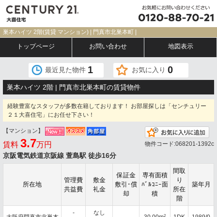
巣本ハイツ 2階(賃貸 マンション) | 門真市北巣本町 |
トップページ
お問い合わせ
地図表示
1
0
最近見た物件
お気に入り
巣本ハイツ 2階 | 門真市北巣本町の賃貸物件
経験豊富なスタッフが多数在籍しております！ お部屋探しは「センチュリー
２１大喜住宅」にお任せ下さい！
【マンション】
お
3.7
賃料
万円
物件コード:068201-1392c
京阪電気鉄道京阪線 萱島駅 徒歩16分
間取
保証金
専有面積
管理費
敷金
り
所在地
敷引･償
ﾊﾞﾙｺﾆｰ面
築年月
共益費
礼金
所在
却
積
階
-
なし
2
大阪府門真市北巣本
-
30.00m
1DK
1989/0