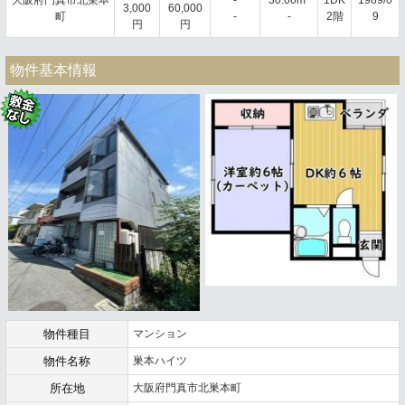
3,000
60,000
町
-
-
2階
9
円
円
物件基本情報
物件種目
マンション
物件名称
巣本ハイツ
所在地
大阪府門真市北巣本町