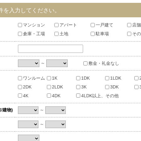
件を入力してください。
マンション
アパート
一戸建て
店舗
倉庫・工場
土地
駐車場
その
～
敷金・礼金なし
ワンルーム
1K
1DK
1LDK
り
2DK
2LDK
3K
3DK
4K
4DK
4LDK以上、その他
～
/建物)
～
歩