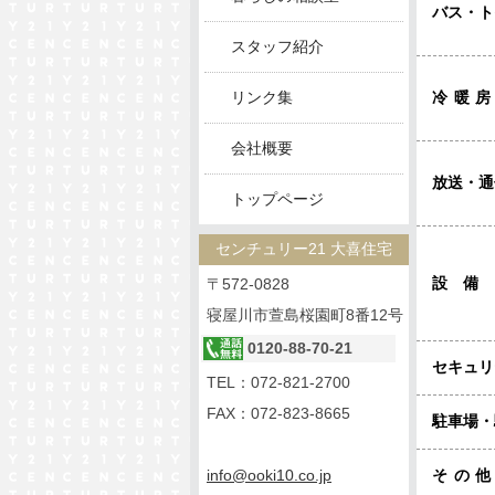
バス・ト
スタッフ紹介
リンク集
冷暖
会社概要
放送・通
トップページ
センチュリー21 大喜住宅
設備
〒572-0828
寝屋川市萱島桜園町8番12号
0120-88-70-21
セキュリ
TEL：
072-821-2700
FAX：072-823-8665
駐車場・
info@ooki10.co.jp
その