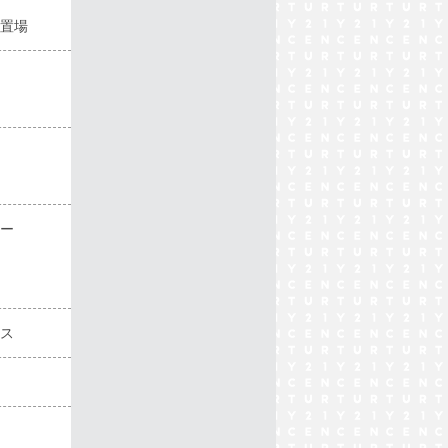
置場
ー
ス