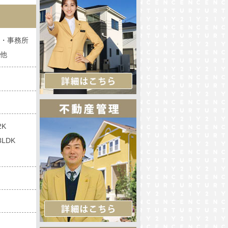
・事務所
他
2K
3LDK