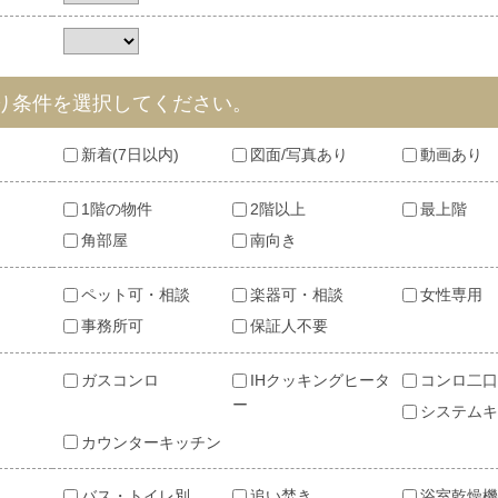
数
り条件を選択してください。
新着(7日以内)
図面/写真あり
動画あり
1階の物件
2階以上
最上階
角部屋
南向き
ペット可・相談
楽器可・相談
女性専用
事務所可
保証人不要
ガスコンロ
IHクッキングヒータ
コンロ二口
ー
システムキ
カウンターキッチン
バス・トイレ別
追い焚き
浴室乾燥機