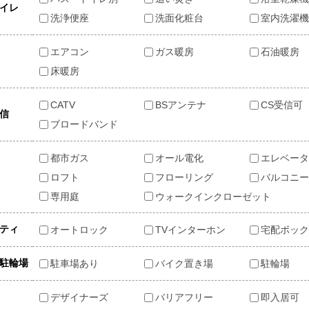
イレ
洗浄便座
洗面化粧台
室内洗濯機
エアコン
ガス暖房
石油暖房
房
床暖房
CATV
BSアンテナ
CS受信可
信
ブロードバンド
都市ガス
オール電化
エレベータ
ロフト
フローリング
バルコニー
専用庭
ウォークインクローゼット
ティ
オートロック
TVインターホン
宅配ボック
駐輪場
駐車場あり
バイク置き場
駐輪場
他
デザイナーズ
バリアフリー
即入居可