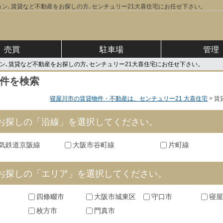
ン､賃貸など不動産をお探しの方､センチュリー21大喜住宅にお任せ下さい。
売買
駐車場
管理
ン､賃貸など不動産をお探しの方､センチュリー21大喜住宅にお任せ下さい。
件を検索
寝屋川市の賃貸物件・不動産は、センチュリー21 大喜住宅
賃
お探しの「沿線」を選択してください。
気鉄道京阪線
大阪市谷町線
片町線
お探しの「エリア」を選択してください。
四條畷市
大阪市城東区
守口市
寝屋
府
枚方市
門真市