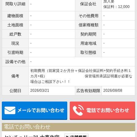
加入要
間取り詳細
保証会社
-
保証料：12,000
建物面積
-
その他費用
-
土地面積
-
借家権種類
-
総戸数
-
契約期間
-
現況
-
用途地域
-
引渡時期
-
取引態様
-
設備その他
-
初期費用（前家賃２か月分＋保証会社保証料+契約手続き料１
備考
カ月+税） 保管場所承諾証明書が必要な
場合はご相談下さい！！
公開日
2026/03/21
広告有効期限
2026/08/08
メールでお問い合わせ
電話でお問い合わせ