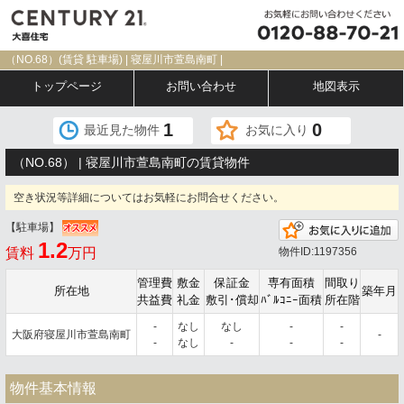
（NO.68）(賃貸 駐車場) | 寝屋川市萱島南町 |
トップページ
お問い合わせ
地図表示
1
0
最近見た物件
お気に入り
（NO.68） | 寝屋川市萱島南町の賃貸物件
空き状況等詳細についてはお気軽にお問合せください。
【駐車場】
1.2
賃料
万円
物件ID:1197356
管理費
敷金
保証金
専有面積
間取り
所在地
築年月
共益費
礼金
敷引･償却
ﾊﾞﾙｺﾆｰ面積
所在階
-
なし
なし
-
-
大阪府寝屋川市萱島南町
-
-
なし
-
-
-
物件基本情報