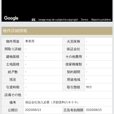
Image may be subject to copyright
Terms
Report a problem
物件詳細情報
物件用途
事業用
火災保険
-
間取り詳細
-
保証会社
-
建物面積
-
その他費用
-
土地面積
-
借家権種類
-
総戸数
-
契約期間
-
現況
-
用途地域
-
引渡時期
-
取引態様
仲介
設備その他
-
備考
保証会社加入必要（月額賃料の８０％）
公開日
2020/06/13
広告有効期限
2026/08/15