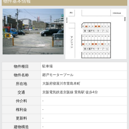
物件基本情報
物件種目
駐車場
物件名称
廻戸モータープール
所在地
大阪府寝屋川市萱島本町
交通
京阪電気鉄道京阪線 萱島駅 徒歩4分
仲介料
-
権利金
-
更新料
-
建物構造
-