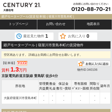
廻戸モータープール(賃貸 駐車場) | 寝屋川市萱島本町 |
トップページ
お問い合わせ
地図表示
1
0
最近見た物件
お気に入り
廻戸モータープール | 寝屋川市萱島本町の賃貸物件
空区画あります。 詳細はお気軽にお問合せお願いします。
【駐車場】
1.3
賃料
万円
物件ID:340106
京阪電気鉄道京阪線 萱島駅 徒歩4分
管理費
敷金
保証金
専有面積
間取り
所在地
築年月
共益費
礼金
敷引･償却
ﾊﾞﾙｺﾆｰ面積
所在階
-
-
-
-
-
大阪府寝屋川市萱島本町
-
-
-
-
-
-