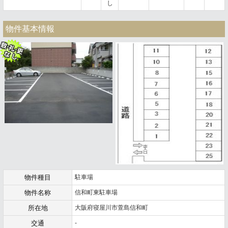
し
物件基本情報
物件種目
駐車場
物件名称
信和町東駐車場
所在地
大阪府寝屋川市萱島信和町
交通
-