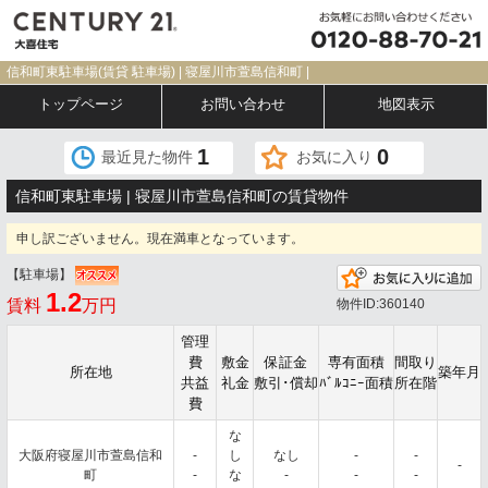
信和町東駐車場(賃貸 駐車場) | 寝屋川市萱島信和町 |
トップページ
お問い合わせ
地図表示
1
0
最近見た物件
お気に入り
信和町東駐車場 | 寝屋川市萱島信和町の賃貸物件
申し訳ございません。現在満車となっています。
【駐車場】
1.2
賃料
万円
物件ID:360140
管理
費
敷金
保証金
専有面積
間取り
所在地
築年月
共益
礼金
敷引･償却
ﾊﾞﾙｺﾆｰ面積
所在階
費
な
大阪府寝屋川市萱島信和
-
し
なし
-
-
-
町
-
な
-
-
-