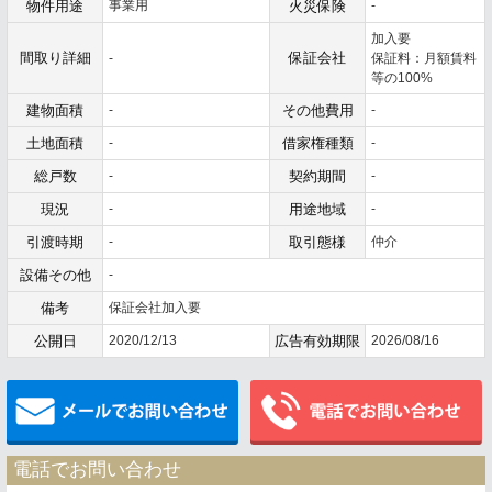
物件用途
事業用
火災保険
-
加入要
間取り詳細
保証会社
-
保証料：月額賃料
等の100%
建物面積
-
その他費用
-
土地面積
-
借家権種類
-
総戸数
-
契約期間
-
現況
-
用途地域
-
引渡時期
-
取引態様
仲介
設備その他
-
備考
保証会社加入要
公開日
2020/12/13
広告有効期限
2026/08/16
メールでお問い合わせ
電話でお問い合わせ