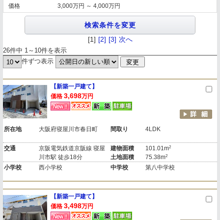
価格
3,000万円 ～ 4,000万円
[1]
[2]
[3]
次へ
26件中 1～10件を表示
件ずつ表示
【新築一戸建て】
3,698
価格
万円
所在地
大阪府寝屋川市春日町
間取り
4LDK
2
交通
京阪電気鉄道京阪線 寝屋
建物面積
101.01m
2
川市駅 徒歩18分
土地面積
75.38m
小学校
西小学校
中学校
第八中学校
【新築一戸建て】
3,498
価格
万円