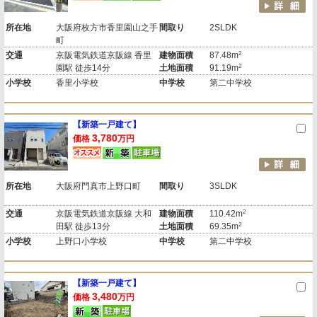
所在地
大阪府枚方市香里園山之手
間取り
2SLDK
町
2
交通
京阪電気鉄道京阪線 香里
建物面積
87.48m
2
園駅 徒歩14分
土地面積
91.19m
小学校
香里小学校
中学校
第二中学校
【新築一戸建て】
3,780
価格
万円
所在地
大阪府門真市上野口町
間取り
3SLDK
2
交通
京阪電気鉄道京阪線 大和
建物面積
110.42m
2
田駅 徒歩13分
土地面積
69.35m
小学校
上野口小学校
中学校
第二中学校
【新築一戸建て】
3,480
価格
万円