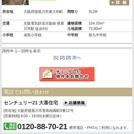
所在地
大阪府寝屋川市東大利町
間取り
3LDK
2
交通
京阪電気鉄道京阪線 寝屋
建物面積
104.33m
2
川市駅 徒歩6分
土地面積
75.80m
小学校
成美小学校
中学校
第九中学校
26件中 1～10件を表示
[1]
[2]
[3]
次へ
電話でお問い合わせ
センチュリー21 大喜住宅
[所在地] 大阪府寝屋川市萱島桜園町8番12号
[営業時間] 9:00～19:00(水曜日定休）
0120-88-70-21
携帯電話・PHSもご利用になれます。