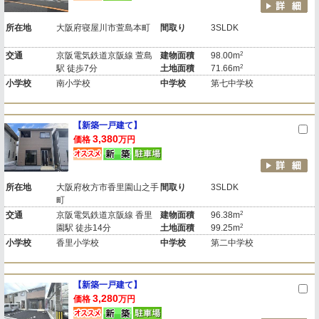
所在地
大阪府寝屋川市萱島本町
間取り
3SLDK
2
交通
京阪電気鉄道京阪線 萱島
建物面積
98.00m
2
駅 徒歩7分
土地面積
71.66m
小学校
南小学校
中学校
第七中学校
【新築一戸建て】
3,380
価格
万円
所在地
大阪府枚方市香里園山之手
間取り
3SLDK
町
2
交通
京阪電気鉄道京阪線 香里
建物面積
96.38m
2
園駅 徒歩14分
土地面積
99.25m
小学校
香里小学校
中学校
第二中学校
【新築一戸建て】
3,280
価格
万円