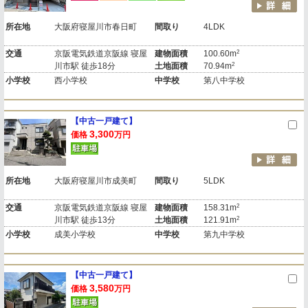
所在地
大阪府寝屋川市春日町
間取り
4LDK
2
交通
京阪電気鉄道京阪線 寝屋
建物面積
100.60m
2
川市駅 徒歩18分
土地面積
70.94m
小学校
西小学校
中学校
第八中学校
【中古一戸建て】
3,300
価格
万円
所在地
大阪府寝屋川市成美町
間取り
5LDK
2
交通
京阪電気鉄道京阪線 寝屋
建物面積
158.31m
2
川市駅 徒歩13分
土地面積
121.91m
小学校
成美小学校
中学校
第九中学校
【中古一戸建て】
3,580
価格
万円