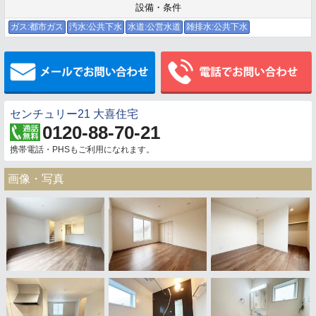
設備・条件
ガス:都市ガス
汚水:公共下水
水道:公営水道
雑排水:公共下水
メールでお問い合わせ
センチュリー21 大喜住宅
0120-88-70-21
携帯電話・PHSもご利用になれます。
画像・写真