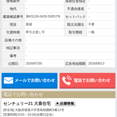
借地条件
-
道路位置指定
-
地代
-
不適合接道
-
建築確認番号
第KS126-0420-50057号
セットバック
-
現況
新築
国土法届出
不要
引渡時期
即引き渡し可
取引態様
一般
設備その他
-
特記事項
-
備考
-
公開日
2026/07/30
広告有効期限
2026/08/13
メールでお問い合わせ
電話でお問い合わせ
センチュリー21 大喜住宅
[所在地] 大阪府寝屋川市萱島桜園町8番12号
[営業時間] 9:00～19:00(水曜日定休）