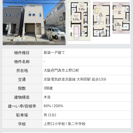
物件種目
新築一戸建て
物件名称
-
所在地
大阪府門真市上野口町
交通
京阪電気鉄道京阪線 大和田駅 徒歩13分
階数
3階建
建物構造
木造
建ぺい率/容積率
60% / 200%
駐車場
有 (1台)
学校
上野口小学校 / 第二中学校