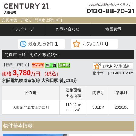
売買 新築一戸建て | 門真市上野口町 |
トップページ
お問い合わせ
地図表示
1
0
最近見た物件
お気に入り
門真市上野口町の不動産物件
【新築一戸建て】
3,780
価格
万円 （税込）
物件コード:068201-2325
京阪電気鉄道京阪線 大和田駅 徒歩13分
建物面積
所在地
間取り
築年月
土地面積
2
110.42m
大阪府門真市上野口町
3SLDK
2026/06
2
69.35m
物件基本情報