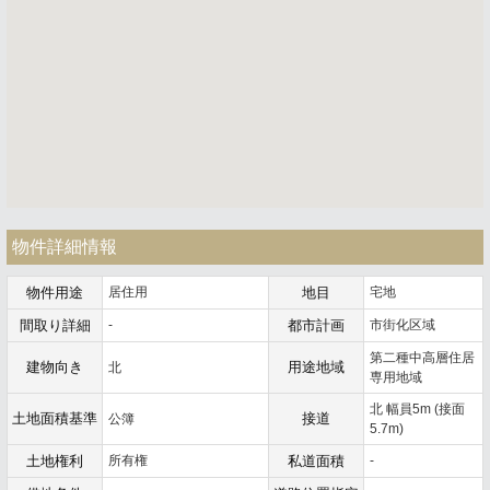
物件詳細情報
物件用途
居住用
地目
宅地
間取り詳細
-
都市計画
市街化区域
第二種中高層住居
建物向き
用途地域
北
専用地域
北 幅員5m (接面
土地面積基準
接道
公簿
5.7m)
土地権利
所有権
私道面積
-