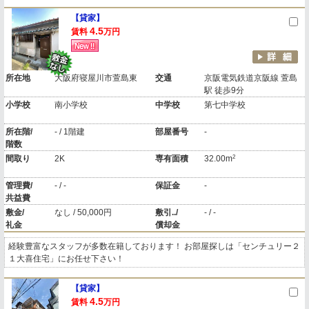
【貸家】
4.5
賃料
万円
所在地
大阪府寝屋川市萱島東
交通
京阪電気鉄道京阪線 萱島
駅 徒歩9分
小学校
南小学校
中学校
第七中学校
所在階/
- / 1階建
部屋番号
-
階数
2
間取り
2K
専有面積
32.00m
管理費/
- / -
保証金
-
共益費
敷金/
なし / 50,000円
敷引../
- / -
礼金
償却金
経験豊富なスタッフが多数在籍しております！ お部屋探しは「センチュリー２
１大喜住宅」にお任せ下さい！
【貸家】
4.5
賃料
万円