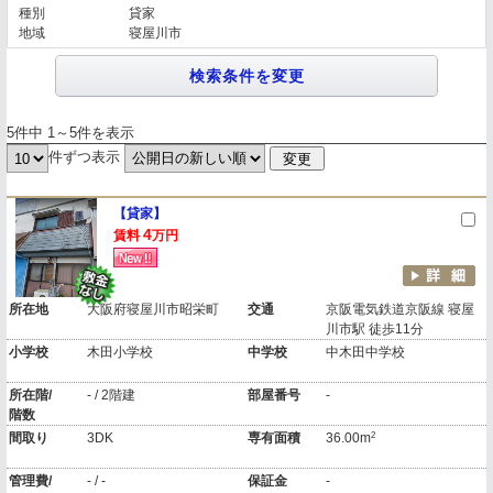
種別
貸家
地域
寝屋川市
5件中 1～5件を表示
件ずつ表示
【貸家】
4
賃料
万円
所在地
大阪府寝屋川市昭栄町
交通
京阪電気鉄道京阪線 寝屋
川市駅 徒歩11分
小学校
木田小学校
中学校
中木田中学校
所在階/
- / 2階建
部屋番号
-
階数
2
間取り
3DK
専有面積
36.00m
管理費/
- / -
保証金
-