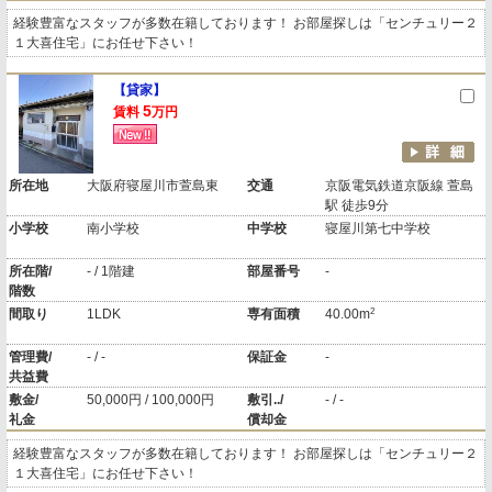
経験豊富なスタッフが多数在籍しております！ お部屋探しは「センチュリー２
１大喜住宅」にお任せ下さい！
【貸家】
5
賃料
万円
所在地
大阪府寝屋川市萱島東
交通
京阪電気鉄道京阪線 萱島
駅 徒歩9分
小学校
南小学校
中学校
寝屋川第七中学校
所在階/
- / 1階建
部屋番号
-
階数
2
間取り
1LDK
専有面積
40.00m
管理費/
- / -
保証金
-
共益費
敷金/
50,000円 / 100,000円
敷引../
- / -
礼金
償却金
経験豊富なスタッフが多数在籍しております！ お部屋探しは「センチュリー２
１大喜住宅」にお任せ下さい！