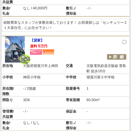
共益費
敷金/
なし / 40,000円
敷引../
- / -
礼金
償却金
経験豊富なスタッフが多数在籍しております！ お部屋探しは「センチュリー２
１大喜住宅」にお任せ下さい！
【貸家】
5
賃料
万円
所在地
大阪府寝屋川市上神田
交通
京阪電気鉄道京阪線 萱島
駅 徒歩16分
小学校
神田小学校
中学校
寝屋川第５中学校
所在階/
- / 2階建
部屋番号
1
階数
2
間取り
3DK
専有面積
60.00m
管理費/
- / -
保証金
-
共益費
敷金/
なし / なし
敷引../
- / -
礼金
償却金