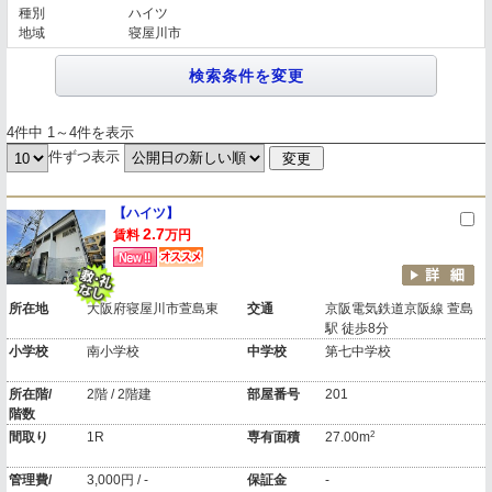
種別
ハイツ
地域
寝屋川市
4件中 1～4件を表示
件ずつ表示
【ハイツ】
2.7
賃料
万円
所在地
大阪府寝屋川市萱島東
交通
京阪電気鉄道京阪線 萱島
駅 徒歩8分
小学校
南小学校
中学校
第七中学校
所在階/
2階 / 2階建
部屋番号
201
階数
2
間取り
1R
専有面積
27.00m
管理費/
3,000円 / -
保証金
-