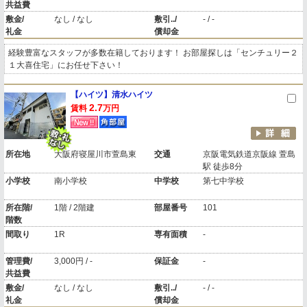
共益費
敷金/
なし / なし
敷引../
- / -
礼金
償却金
経験豊富なスタッフが多数在籍しております！ お部屋探しは「センチュリー２
１大喜住宅」にお任せ下さい！
【ハイツ】清水ハイツ
2.7
賃料
万円
所在地
大阪府寝屋川市萱島東
交通
京阪電気鉄道京阪線 萱島
駅 徒歩8分
小学校
南小学校
中学校
第七中学校
所在階/
1階 / 2階建
部屋番号
101
階数
間取り
1R
専有面積
-
管理費/
3,000円 / -
保証金
-
共益費
敷金/
なし / なし
敷引../
- / -
礼金
償却金