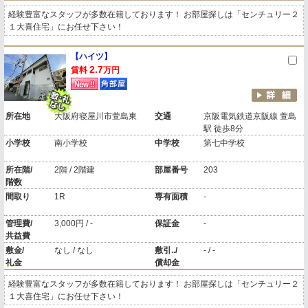
経験豊富なスタッフが多数在籍しております！ お部屋探しは「センチュリー２
１大喜住宅」にお任せ下さい！
【ハイツ】
2.7
賃料
万円
所在地
大阪府寝屋川市萱島東
交通
京阪電気鉄道京阪線 萱島
駅 徒歩8分
小学校
南小学校
中学校
第七中学校
所在階/
2階 / 2階建
部屋番号
203
階数
間取り
1R
専有面積
-
管理費/
3,000円 / -
保証金
-
共益費
敷金/
なし / なし
敷引../
- / -
礼金
償却金
経験豊富なスタッフが多数在籍しております！ お部屋探しは「センチュリー２
１大喜住宅」にお任せ下さい！