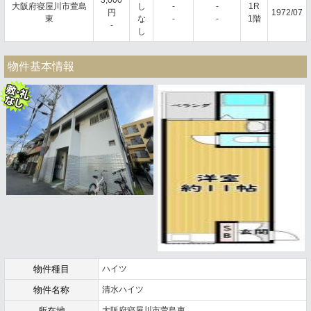
大阪府寝屋川市萱島
し
-
-
1R
円
1972/07
東
な
-
-
1階
-
し
物件基本情報
物件種目
ハイツ
物件名称
清水ハイツ
所在地
大阪府寝屋川市萱島東