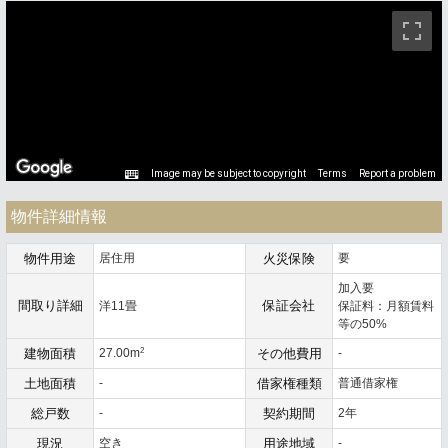
ストリートビュー未対応エリアです。
Image may be subject to copyright
Terms
Report a problem
物件詳細情報
物件用途
居住用
火災保険
要
加入要
間取り詳細
保証会社
洋11畳
保証料：月額賃料
等の50%
2
建物面積
27.00m
その他費用
-
土地面積
-
借家権種類
普通借家権
総戸数
-
契約期間
2年
現況
空き
用途地域
-