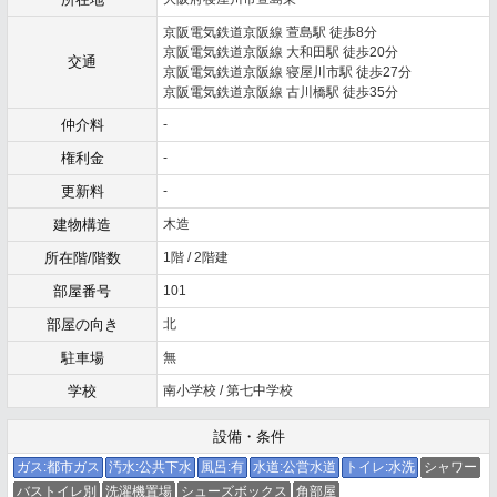
京阪電気鉄道京阪線 萱島駅 徒歩8分
京阪電気鉄道京阪線 大和田駅 徒歩20分
交通
京阪電気鉄道京阪線 寝屋川市駅 徒歩27分
京阪電気鉄道京阪線 古川橋駅 徒歩35分
仲介料
-
権利金
-
更新料
-
建物構造
木造
所在階/階数
1階 / 2階建
部屋番号
101
部屋の向き
北
駐車場
無
学校
南小学校 / 第七中学校
設備・条件
ガス:都市ガス
汚水:公共下水
風呂:有
水道:公営水道
トイレ:水洗
シャワー
バストイレ別
洗濯機置場
シューズボックス
角部屋