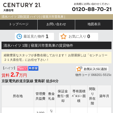
清水ハイツ 1階(賃貸 ハイツ) | 寝屋川市萱島東 |
トップページ
お問い合わせ
地図表示
1
0
最近見た物件
お気に入り
清水ハイツ 1階 | 寝屋川市萱島東の賃貸物件
経験豊富なスタッフが多数在籍しております！ お部屋探しは「センチュリー
２１大喜住宅」にお任せ下さい！
【ハイツ】
お
2.7
賃料
万円
物件コード:068201-5515c
京阪電気鉄道京阪線 萱島駅 徒歩8分
間取
保証金
専有面積
管理費
敷金
り
所在地
敷引･償
ﾊﾞﾙｺﾆｰ面
築年月
共益費
礼金
所在
却
積
階
な
3,000