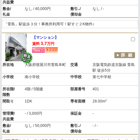
共益費
敷金/
なし / 40,000円
敷引../
なし / -
礼金
償却金
「萱島」駅徒歩３分！事務所利用可！駅すぐ２K物件♪
【マンション】
3.7
賃料
万円
所在地
大阪府寝屋川市萱島本町
交通
京阪電気鉄道京阪線 萱島
駅 徒歩5分
小学校
南小学校
中学校
第七中学校
所在階/
4階 / 5階建
部屋番号
401
階数
2
間取り
1DK
専有面積
28.00m
管理費/
- / 3,000円
保証金
-
共益費
敷金/
なし / 50,000円
敷引../
- / -
礼金
償却金