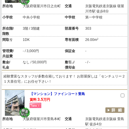
所在地
大阪府寝屋川市日之出町
交通
京阪電気鉄道京阪線 寝屋
川市駅 徒歩8分
小学校
中央小学校
中学校
第一中学校
所在階/
3階 / 3階建
部屋番号
303
階数
2
間取り
1DK
専有面積
26.00m
管理費/
- / 3,000円
保証金
-
共益費
敷金/
なし / 50,000円
敷引../
- / -
礼金
償却金
経験豊富なスタッフが多数在籍しております！ お部屋探しは「センチュリー２
１大喜住宅」にお任せ下さい！
【マンション】ファインコート萱島
3.5
賃料
万円
所在地
大阪府寝屋川市萱島本町
交通
京阪電気鉄道京阪線 萱島
駅 徒歩4分