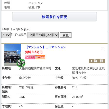
種別
マンション
地域
寝屋川市
7件中 1～7件を表示
件ずつ表示
【マンション】山田マンション
3.5
賃料
万円
所在地
大阪府寝屋川市萱島本町
交通
京阪電気鉄道京阪線 萱島
駅 徒歩4分
小学校
南小学校
中学校
第七中学校
所在階/
2階 / 3階建
部屋番号
201
階数
2
間取り
1DK
専有面積
28.00m
管理費/
- / -
保証金
-