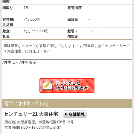
階数
間取り
1R
専有面積
-
管理費/
- / 3,000円
保証金
-
共益費
敷金/
なし / 50,000円
敷引../
- / -
礼金
償却金
経験豊富なスタッフが多数在籍しております！ お部屋探しは「センチュリー２
１大喜住宅」にお任せ下さい！
7件中 1～7件を表示
電話でお問い合わせ
センチュリー21 大喜住宅
[所在地] 大阪府寝屋川市萱島桜園町8番12号
[営業時間] 9:00～19:00(水曜日定休）