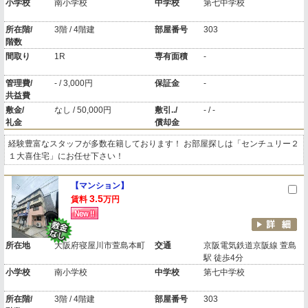
小学校
南小学校
中学校
第七中学校
所在階/
3階 / 4階建
部屋番号
303
階数
間取り
1R
専有面積
-
管理費/
- / 3,000円
保証金
-
共益費
敷金/
なし / 50,000円
敷引../
- / -
礼金
償却金
経験豊富なスタッフが多数在籍しております！ お部屋探しは「センチュリー２
１大喜住宅」にお任せ下さい！
【マンション】
3.5
賃料
万円
所在地
大阪府寝屋川市萱島本町
交通
京阪電気鉄道京阪線 萱島
駅 徒歩4分
小学校
南小学校
中学校
第七中学校
所在階/
3階 / 4階建
部屋番号
303