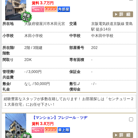
3.7
賃料
万円
所在地
大阪府寝屋川市木田元宮
交通
京阪電気鉄道京阪線 萱島
駅 徒歩14分
小学校
木田小学校
中学校
中木田中学校
所在階/
2階 / 3階建
部屋番号
202
階数
間取り
2DK
専有面積
-
管理費/
- / 3,000円
保証金
-
共益費
敷金/
なし / 50,000円
敷引../
- / -
礼金
償却金
経験豊富なスタッフが多数在籍しております！ お部屋探しは「センチュリー２
１大喜住宅」にお任せ下さい！
【マンション】フレジール・ツヂ
3.8
賃料
万円