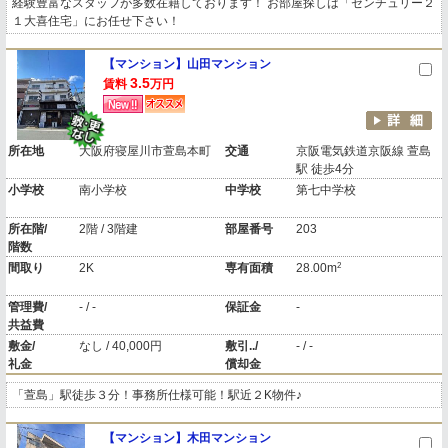
経験豊富なスタッフが多数在籍しております！ お部屋探しは「センチュリー２
１大喜住宅」にお任せ下さい！
【マンション】山田マンション
3.5
賃料
万円
所在地
大阪府寝屋川市萱島本町
交通
京阪電気鉄道京阪線 萱島
駅 徒歩4分
小学校
南小学校
中学校
第七中学校
所在階/
2階 / 3階建
部屋番号
203
階数
2
間取り
2K
専有面積
28.00m
管理費/
- / -
保証金
-
共益費
敷金/
なし / 40,000円
敷引../
- / -
礼金
償却金
「萱島」駅徒歩３分！事務所仕様可能！駅近２K物件♪
【マンション】木田マンション