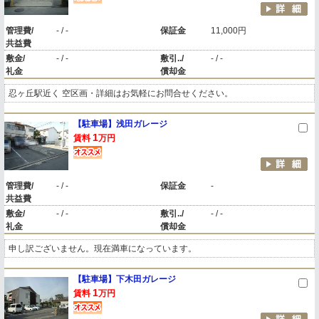
管理費/
- / -
保証金
11,000円
共益費
敷金/
- / -
敷引../
- / -
礼金
償却金
忍ヶ丘駅近く 空区画・詳細はお気軽にお問合せください。
【駐車場】浅田ガレージ
1
賃料
万円
管理費/
- / -
保証金
-
共益費
敷金/
- / -
敷引../
- / -
礼金
償却金
申し訳ございません。現在満車になっています。
【駐車場】下木田ガレージ
1
賃料
万円