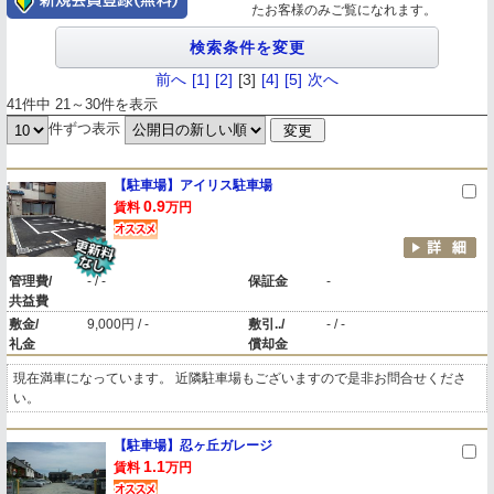
たお客様のみご覧になれます。
前へ
[1]
[2]
[3]
[4]
[5]
次へ
41件中 21～30件を表示
件ずつ表示
【駐車場】アイリス駐車場
0.9
賃料
万円
管理費/
- / -
保証金
-
共益費
敷金/
9,000円 / -
敷引../
- / -
礼金
償却金
現在満車になっています。 近隣駐車場もございますので是非お問合せくださ
い。
【駐車場】忍ヶ丘ガレージ
1.1
賃料
万円