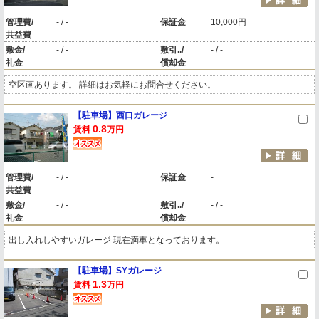
管理費/
- / -
保証金
10,000円
共益費
敷金/
- / -
敷引../
- / -
礼金
償却金
空区画あります。 詳細はお気軽にお問合せください。
【駐車場】西口ガレージ
0.8
賃料
万円
管理費/
- / -
保証金
-
共益費
敷金/
- / -
敷引../
- / -
礼金
償却金
出し入れしやすいガレージ 現在満車となっております。
【駐車場】SYガレージ
1.3
賃料
万円