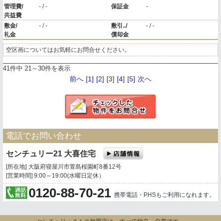
管理費/
- / -
保証金
-
共益費
敷金/
- / -
敷引../
- / -
礼金
償却金
空区画についてはお気軽にお問合せください。
41件中 21～30件を表示
前へ
[1]
[2]
[3]
[4]
[5]
次へ
電話でお問い合わせ
センチュリー21 大喜住宅
[所在地] 大阪府寝屋川市萱島桜園町8番12号
[営業時間] 9:00～19:00(水曜日定休）
0120-88-70-21
携帯電話・PHSもご利用になれます。