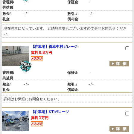
管理費/
- / -
保証金
-
共益費
敷金/
- / -
敷引../
- / -
礼金
償却金
現在満車になっています。 近隣駐車場もございますので是非お問合せくださ
い。
【駐車場】御幸中村ガレージ
0.8
賃料
万円
管理費/
- / -
保証金
-
共益費
敷金/
- / -
敷引../
- / -
礼金
償却金
詳細はお気軽にお問合せください。
【駐車場】KTIガレージ
1
賃料
万円