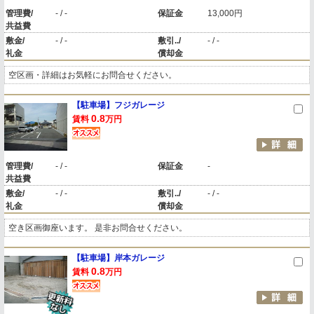
管理費/
- / -
保証金
13,000円
共益費
敷金/
- / -
敷引../
- / -
礼金
償却金
空区画・詳細はお気軽にお問合せください。
【駐車場】フジガレージ
0.8
賃料
万円
管理費/
- / -
保証金
-
共益費
敷金/
- / -
敷引../
- / -
礼金
償却金
空き区画御座います。 是非お問合せください。
【駐車場】岸本ガレージ
0.8
賃料
万円