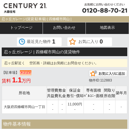
忍ヶ丘ガレージ(賃貸 駐車場) | 四條畷市岡山 |
トップページ
お問い合わせ
地図表示
1
0
最近見た物件
お気に入り
忍ヶ丘ガレージ | 四條畷市岡山の賃貸物件
忍ヶ丘駅近く 空区画・詳細はお気軽にお問合せください。
【駐車場】
1.1
賃料
万円
物件ID:112883
管理費
敷金
保証金
専有面積
間取り
所在地
築年月
共益費
礼金
敷引･償却
ﾊﾞﾙｺﾆｰ面積
所在階
-
-
11,000円
-
-
大阪府四條畷市岡山一丁目
-
-
-
-
-
-
物件基本情報