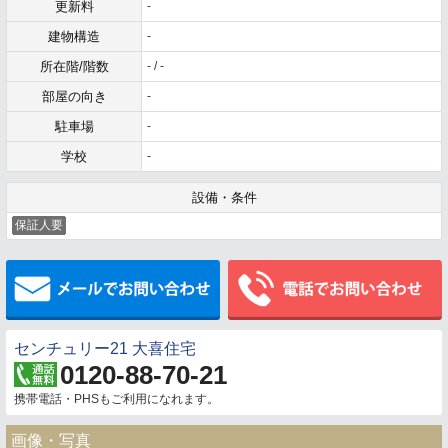
更新料
-
建物構造
-
所在階/階数
- / -
部屋の向き
-
駐車場
-
学校
-
設備・条件
保証人要
メールでお問い合わせ
センチュリー21 大喜住宅
0120-88-70-21
携帯電話・PHSもご利用になれます。
画像・写真