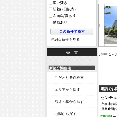
追い焚き
新着(7日以内)
図面/写真あり
動画あり
詳細な条件を見る
売買
3件中 1～
新築分譲住宅
こだわり条件検索
電話でお
エリアから探す
センチュ
沿線・駅から探す
[所在地] 
[営業時間] 
地図から探す