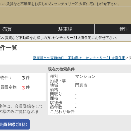
ン､賃貸など不動産をお探しの方､センチュリー21大喜住宅にお任せ下さい。
売買
駐車場
管理
ン､賃貸など不動産をお探しの方､センチュリー21大喜住宅にお任せ下さい。
件一覧
寝屋川市の売買物件・不動産は、センチュリー21 大喜住宅
現在の検索条件
種別
マンション
3
開物件：
件
沿線・駅
-
地域
門真市
3
会員限定物
件
価格
-
間取り
-
面積
-
駅徒歩
-
物件は、会員登録をして
築年数
-
こだわり条件
-
客様のみご覧になれま