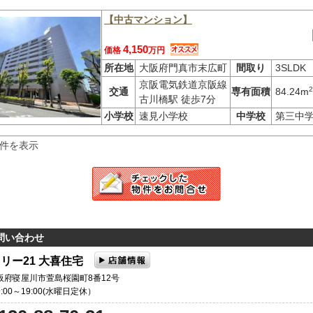
【中古マンション】
4,150
価格
万円
所在地
大阪府門真市末広町
間取り
3SLDK
京阪電気鉄道京阪線
2
交通
専有面積
84.24m
古川橋駅 徒歩7分
小学校
速見小学校
中学校
第三中
3件を表示
問い合わせ
リー21 大喜住宅
大阪府寝屋川市萱島桜園町8番12号
9:00～19:00(水曜日定休）