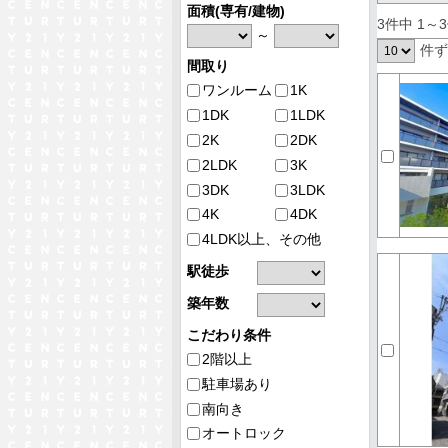
面積(専有/建物)
3件中 1～
～
件
間取り
ワンルーム
1K
1DK
1LDK
2K
2DK
2LDK
3K
3DK
3LDK
4K
4DK
4LDK以上、その他
駅徒歩
築年数
こだわり条件
2階以上
駐車場あり
南向き
オートロック