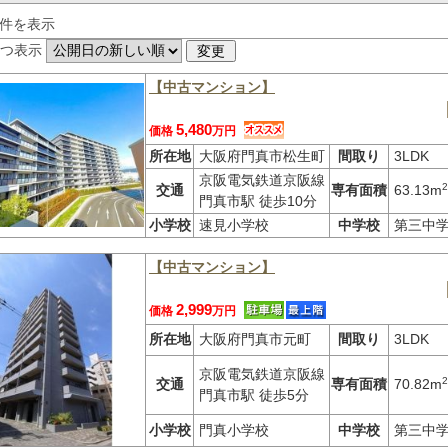
3件を表示
ずつ表示
【中古マンション】
5,480
価格
万円
所在地
大阪府門真市松生町
間取り
3LDK
京阪電気鉄道京阪線
2
交通
専有面積
63.13m
門真市駅 徒歩10分
小学校
速見小学校
中学校
第三中
【中古マンション】
2,999
価格
万円
所在地
大阪府門真市元町
間取り
3LDK
京阪電気鉄道京阪線
2
交通
専有面積
70.82m
門真市駅 徒歩5分
小学校
門真小学校
中学校
第三中