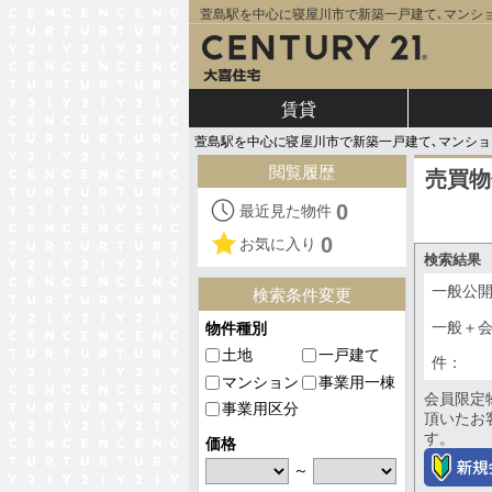
萱島駅を中心に寝屋川市で新築一戸建て､マンショ
賃貸
萱島駅を中心に寝屋川市で新築一戸建て､マンショ
閲覧履歴
売買物
0
最近見た物件
0
お気に入り
検索結果
一般公
検索条件変更
一般＋
物件種別
土地
一戸建て
件：
マンション
事業用一棟
会員限定
事業用区分
頂いたお
す。
価格
～