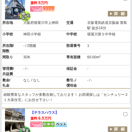
5
賃料
万円
所在地
大阪府寝屋川市上神田
交通
京阪電気鉄道京阪線 萱島
駅 徒歩16分
小学校
神田小学校
中学校
寝屋川第５中学校
所在階/
- / 2階建
部屋番号
1
階数
2
間取り
3DK
専有面積
60.00m
管理費/
- / -
保証金
-
共益費
敷金/
なし / なし
敷引../
- / -
礼金
償却金
経験豊富なスタッフが多数在籍しております！ お部屋探しは「センチュリー２
１大喜住宅」にお任せ下さい！
【テラスハウス】
6.5
賃料
万円