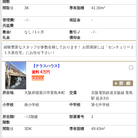
階数
2
間取り
3K
専有面積
41.30m
管理費/
- / -
保証金
-
共益費
敷金/
なし / 1ヶ月
敷引../
- / -
礼金
償却金
経験豊富なスタッフが多数在籍しております！ お部屋探しは「センチュリー２
１大喜住宅」にお任せ下さい！
【テラスハウス】
4
賃料
万円
所在地
大阪府寝屋川市萱島本町
交通
京阪電気鉄道京阪線 萱島
駅 徒歩3分
小学校
南小学校
中学校
第七中学校
所在階/
- / 2階建
部屋番号
1
階数
2
間取り
3DK
専有面積
49.43m