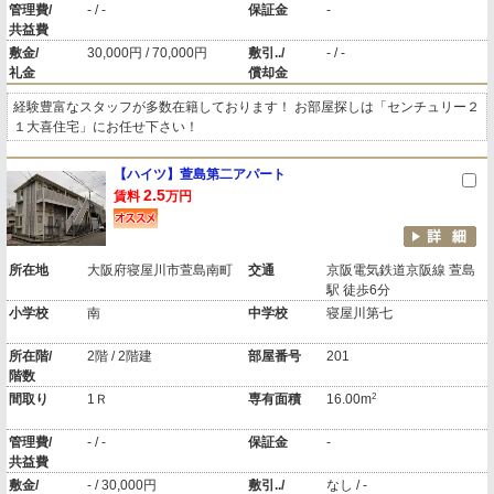
管理費/
- / -
保証金
-
共益費
敷金/
30,000円 / 70,000円
敷引../
- / -
礼金
償却金
経験豊富なスタッフが多数在籍しております！ お部屋探しは「センチュリー２
１大喜住宅」にお任せ下さい！
【ハイツ】萱島第二アパート
2.5
賃料
万円
所在地
大阪府寝屋川市萱島南町
交通
京阪電気鉄道京阪線 萱島
駅 徒歩6分
小学校
南
中学校
寝屋川第七
所在階/
2階 / 2階建
部屋番号
201
階数
2
間取り
1Ｒ
専有面積
16.00m
管理費/
- / -
保証金
-
共益費
敷金/
- / 30,000円
敷引../
なし / -