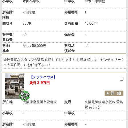
小学校
木田小学校
中学校
中木田中学校
所在階/
- / 2階建
部屋番号
1
階数
2
間取り
3LDK
専有面積
45.00m
管理費/
- / -
保証金
-
共益費
敷金/
なし / 50,000円
敷引../
- / -
礼金
償却金
経験豊富なスタッフが多数在籍しております！ お部屋探しは「センチュリー２
１大喜住宅」にお任せ下さい！
【テラスハウス】
3.9
賃料
万円
所在地
大阪府寝屋川市萱島東
交通
京阪電気鉄道京阪線 萱島
駅 徒歩7分
小学校
-
中学校
-
所在階/
- / 2階建
部屋番号
-