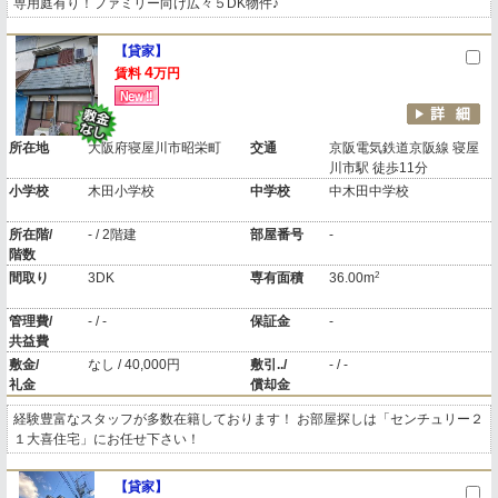
専用庭有り！ファミリー向け広々５DK物件♪
【貸家】
4
賃料
万円
所在地
大阪府寝屋川市昭栄町
交通
京阪電気鉄道京阪線 寝屋
川市駅 徒歩11分
小学校
木田小学校
中学校
中木田中学校
所在階/
- / 2階建
部屋番号
-
階数
2
間取り
3DK
専有面積
36.00m
管理費/
- / -
保証金
-
共益費
敷金/
なし / 40,000円
敷引../
- / -
礼金
償却金
経験豊富なスタッフが多数在籍しております！ お部屋探しは「センチュリー２
１大喜住宅」にお任せ下さい！
【貸家】