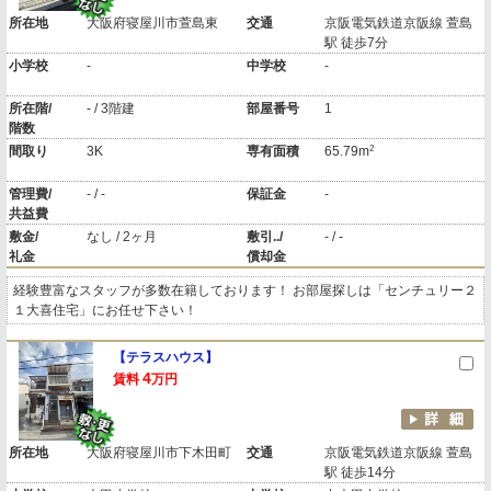
所在地
大阪府寝屋川市萱島東
交通
京阪電気鉄道京阪線 萱島
駅 徒歩7分
小学校
-
中学校
-
所在階/
- / 3階建
部屋番号
1
階数
2
間取り
3K
専有面積
65.79m
管理費/
- / -
保証金
-
共益費
敷金/
なし / 2ヶ月
敷引../
- / -
礼金
償却金
経験豊富なスタッフが多数在籍しております！ お部屋探しは「センチュリー２
１大喜住宅」にお任せ下さい！
【テラスハウス】
4
賃料
万円
所在地
大阪府寝屋川市下木田町
交通
京阪電気鉄道京阪線 萱島
駅 徒歩14分