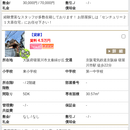
敷金/
30,000円 / 70,000円
敷引../
- / -
礼金
償却金
経験豊富なスタッフが多数在籍しております！ お部屋探しは「センチュリー２
１大喜住宅」にお任せ下さい！
【貸家】
4.5
賃料
万円
所在地
大阪府寝屋川市太秦緑が丘
交通
京阪電気鉄道京阪線 寝屋
川市駅 徒歩22分
小学校
東小学校
中学校
第一中学校
所在階/
- / 2階建
部屋番号
-
階数
2
間取り
5DK
専有面積
30.57m
管理費/
- / -
保証金
-
共益費
敷金/
なし / なし
敷引../
- / -
礼金
償却金