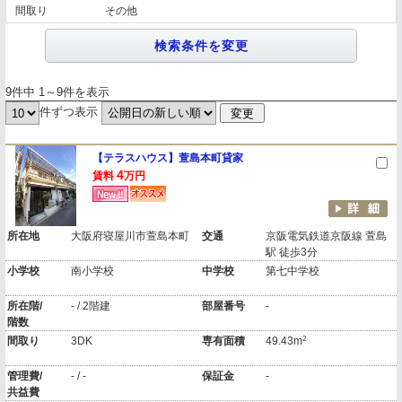
間取り
その他
9件中 1～9件を表示
件ずつ表示
【テラスハウス】萱島本町貸家
4
賃料
万円
所在地
大阪府寝屋川市萱島本町
交通
京阪電気鉄道京阪線 萱島
駅 徒歩3分
小学校
南小学校
中学校
第七中学校
所在階/
- / 2階建
部屋番号
-
階数
2
間取り
3DK
専有面積
49.43m
管理費/
- / -
保証金
-
共益費