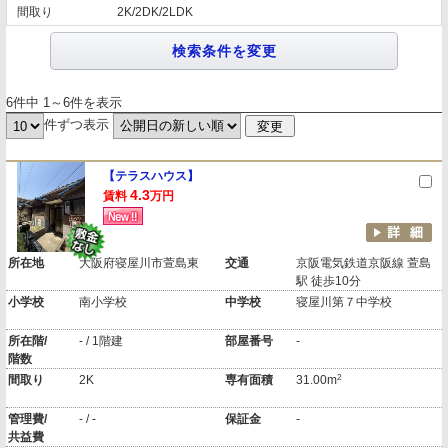
間取り
2K/2DK/2LDK
6件中 1～6件を表示
件ずつ表示
【テラスハウス】
4.3
賃料
万円
所在地
大阪府寝屋川市萱島東
交通
京阪電気鉄道京阪線 萱島
駅 徒歩10分
小学校
南小学校
中学校
寝屋川第７中学校
所在階/
- / 1階建
部屋番号
-
階数
2
間取り
2K
専有面積
31.00m
管理費/
- / -
保証金
-
共益費