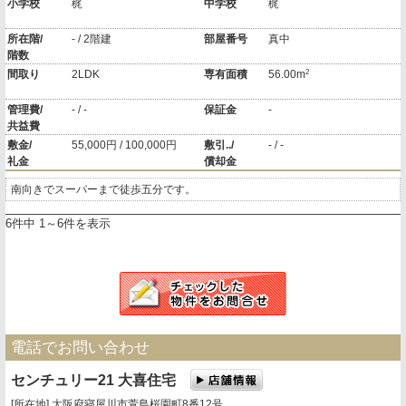
小学校
梶
中学校
梶
所在階/
- / 2階建
部屋番号
真中
階数
2
間取り
2LDK
専有面積
56.00m
管理費/
- / -
保証金
-
共益費
敷金/
55,000円 / 100,000円
敷引../
- / -
礼金
償却金
南向きでスーパーまで徒歩五分です。
6件中 1～6件を表示
電話でお問い合わせ
センチュリー21 大喜住宅
[所在地] 大阪府寝屋川市萱島桜園町8番12号