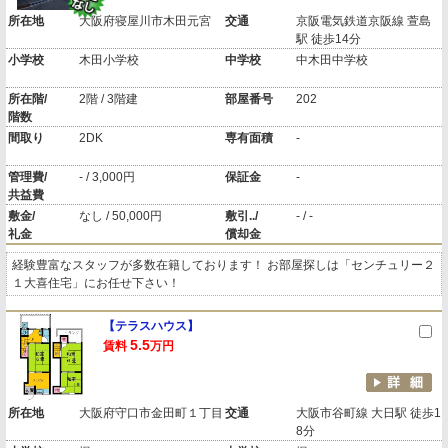
所在地
大阪府寝屋川市木田元宮
交通
京阪電気鉄道京阪線 萱島
駅 徒歩14分
小学校
木田小学校
中学校
中木田中学校
所在階/
2階 / 3階建
部屋番号
202
階数
間取り
2DK
専有面積
-
管理費/
- / 3,000円
保証金
-
共益費
敷金/
なし / 50,000円
敷引../
- / -
礼金
償却金
経験豊富なスタッフが多数在籍しております！ お部屋探しは「センチュリー２
１大喜住宅」にお任せ下さい！
【テラスハウス】
5.5
賃料
万円
所在地
大阪府守口市金田町１丁目
交通
大阪市谷町線 大日駅 徒歩1
8分