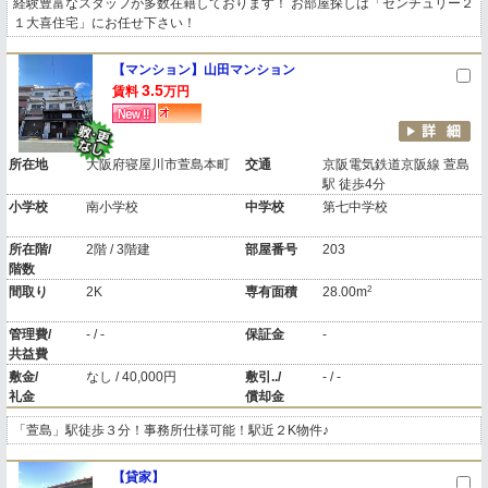
経験豊富なスタッフが多数在籍しております！ お部屋探しは「センチュリー２
１大喜住宅」にお任せ下さい！
【マンション】山田マンション
3.5
賃料
万円
所在地
大阪府寝屋川市萱島本町
交通
京阪電気鉄道京阪線 萱島
駅 徒歩4分
小学校
南小学校
中学校
第七中学校
所在階/
2階 / 3階建
部屋番号
203
階数
2
間取り
2K
専有面積
28.00m
管理費/
- / -
保証金
-
共益費
敷金/
なし / 40,000円
敷引../
- / -
礼金
償却金
「萱島」駅徒歩３分！事務所仕様可能！駅近２K物件♪
【貸家】