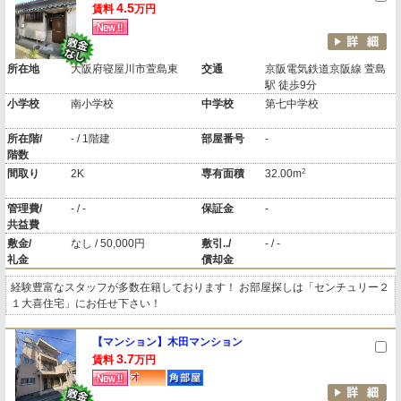
4.5
賃料
万円
所在地
大阪府寝屋川市萱島東
交通
京阪電気鉄道京阪線 萱島
駅 徒歩9分
小学校
南小学校
中学校
第七中学校
所在階/
- / 1階建
部屋番号
-
階数
2
間取り
2K
専有面積
32.00m
管理費/
- / -
保証金
-
共益費
敷金/
なし / 50,000円
敷引../
- / -
礼金
償却金
経験豊富なスタッフが多数在籍しております！ お部屋探しは「センチュリー２
１大喜住宅」にお任せ下さい！
【マンション】木田マンション
3.7
賃料
万円