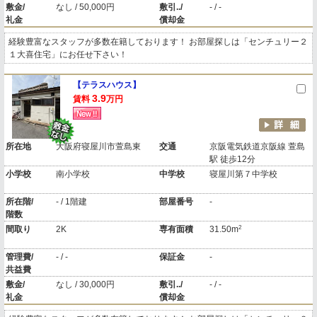
敷金/
なし / 50,000円
敷引../
- / -
礼金
償却金
経験豊富なスタッフが多数在籍しております！ お部屋探しは「センチュリー２
１大喜住宅」にお任せ下さい！
【テラスハウス】
3.9
賃料
万円
所在地
大阪府寝屋川市萱島東
交通
京阪電気鉄道京阪線 萱島
駅 徒歩12分
小学校
南小学校
中学校
寝屋川第７中学校
所在階/
- / 1階建
部屋番号
-
階数
2
間取り
2K
専有面積
31.50m
管理費/
- / -
保証金
-
共益費
敷金/
なし / 30,000円
敷引../
- / -
礼金
償却金