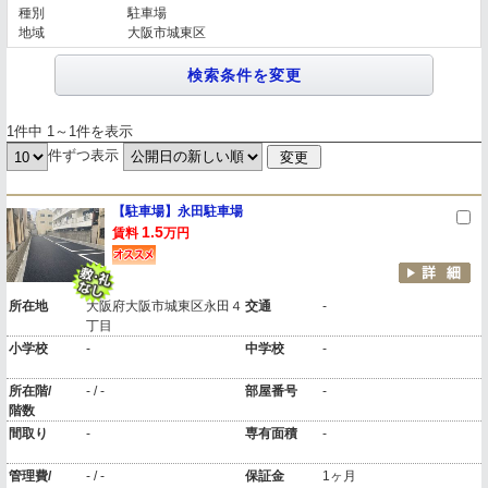
種別
駐車場
地域
大阪市城東区
1件中 1～1件を表示
件ずつ表示
【駐車場】永田駐車場
1.5
賃料
万円
所在地
大阪府大阪市城東区永田４
交通
-
丁目
小学校
-
中学校
-
所在階/
- / -
部屋番号
-
階数
間取り
-
専有面積
-
管理費/
- / -
保証金
1ヶ月