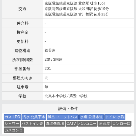
京阪電気鉄道京阪線 萱島駅 徒歩16分
交通
京阪電気鉄道京阪線 大和田駅 徒歩19分
京阪電気鉄道京阪線 古川橋駅 徒歩33分
仲介料
-
権利金
-
更新料
-
建物構造
鉄骨造
所在階/階数
2階 / 3階建
部屋番号
201
部屋の向き
北
駐車場
無
学校
北巣本小学校 / 第五中学校
設備・条件
ガス:LPG
汚水:公共下水
風呂:ユニットバス
水道:公営水道
トイレ:水洗
シャワー
バストイレ別
洗濯機置場
CATV
バルコニー
角部屋
コンロ一口
ガスコンロ