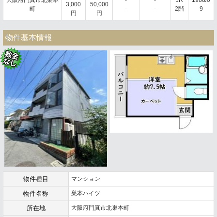
3,000
50,000
町
-
-
2階
9
円
円
物件基本情報
物件種目
マンション
物件名称
巣本ハイツ
所在地
大阪府門真市北巣本町