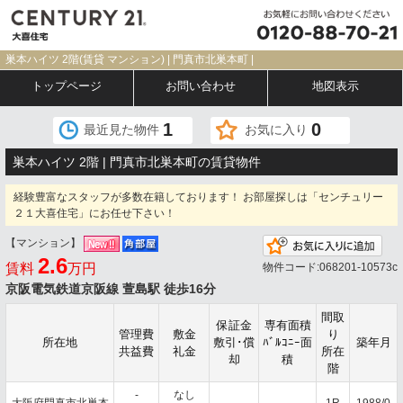
巣本ハイツ 2階(賃貸 マンション) | 門真市北巣本町 |
トップページ
お問い合わせ
地図表示
1
0
最近見た物件
お気に入り
巣本ハイツ 2階 | 門真市北巣本町の賃貸物件
経験豊富なスタッフが多数在籍しております！ お部屋探しは「センチュリー
２１大喜住宅」にお任せ下さい！
【マンション】
お
2.6
賃料
万円
物件コード:068201-10573c
京阪電気鉄道京阪線 萱島駅 徒歩16分
間取
保証金
専有面積
管理費
敷金
り
所在地
敷引･償
ﾊﾞﾙｺﾆｰ面
築年月
共益費
礼金
所在
却
積
階
-
なし
大阪府門真市北巣本
-
-
1R
1988/0