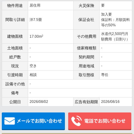
物件用途
居住用
火災保険
要
加入要
間取り詳細
保証会社
洋7.5畳
保証料：月額賃料
等の50%
水道代2,500円月
建物面積
2
その他費用
17.00m
額費用（日割り）
土地面積
-
借家権種類
-
総戸数
-
契約期間
-
現況
空き
用途地域
-
引渡時期
相談
取引態様
専任
設備その他
-
備考
-
公開日
2026/08/02
広告有効期限
2026/08/16
メールでお問い合わせ