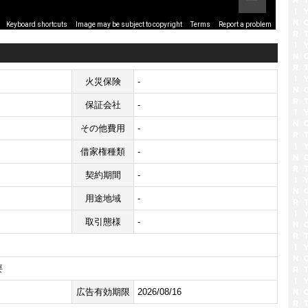
Image may be subject to copyright
Terms
Report a problem
Keyboard shortcuts
火災保険
-
保証会社
-
その他費用
-
借家権種類
-
契約期間
-
用途地域
-
取引態様
-
要
広告有効期限
2026/08/16