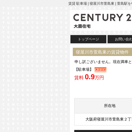
賃貸 駐車場 | 寝屋川市萱島東 | 
トップページ
お問い合
寝屋川市萱島東の賃貸物件
申し訳ございません。現在満車と
【駐車場】
0.9
賃料
万円
所在地
大阪府寝屋川市萱島東２丁