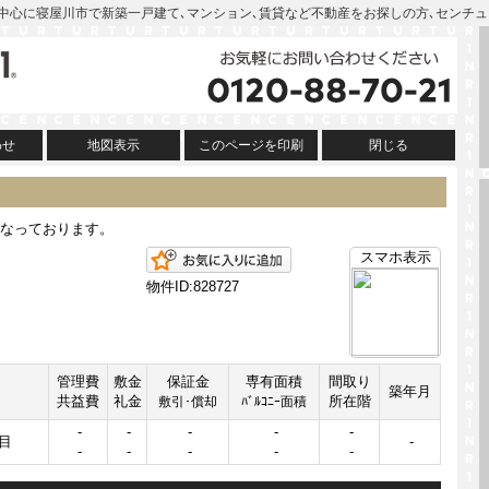
萱島駅を中心に寝屋川市で新築一戸建て､マンション､賃貸など不動産をお探しの方､センチ
わせ
地図表示
このページを印刷
閉じる
なっております。
お気に入りに追加
スマホ表示
物件ID:828727
管理費
敷金
保証金
専有面積
間取り
築年月
共益費
礼金
所在階
敷引･償却
ﾊﾞﾙｺﾆｰ面積
-
-
-
-
-
目
-
-
-
-
-
-