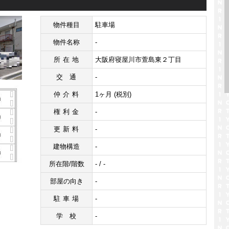
物件種目
駐車場
物件名称
-
所在地
大阪府寝屋川市萱島東２丁目
交通
-
仲介料
1ヶ月 (税別)
権利金
-
更新料
-
建物構造
-
所在階/階数
- / -
部屋の向き
-
駐車場
-
学校
-