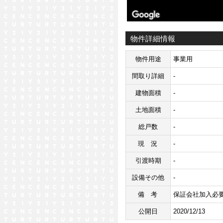
物件詳細情報
物件用途
事業用
間取り詳細
-
建物面積
-
土地面積
-
総戸数
-
現況
-
引渡時期
-
設備その他
-
備考
保証会社加入必
公開日
2020/12/13