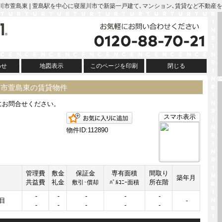
寝屋川市萱島東 | 萱島駅を中心に寝屋川市で新築一戸建て､マンション､賃貸など不動
わせ
地図表示
このページを印刷
閉じる
川市萱島東の賃貸物件
にお問合せください。
お気に入りに追加
スマホ表示
物件ID:112890
管理費
敷金
保証金
専有面積
間取り
築年月
共益費
礼金
所在階
敷引･償却
ﾊﾞﾙｺﾆｰ面積
-
-
-
-
-
目
-
-
-
-
-
-