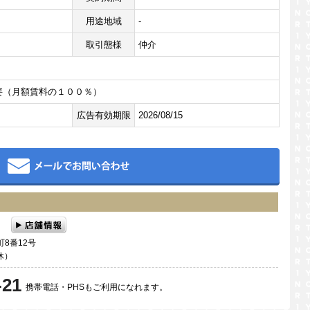
用途地域
-
取引態様
仲介
要（月額賃料の１００％）
広告有効期限
2026/08/15
メール
住宅
町8番12号
定休）
-21
携帯電話・PHSもご利用になれます。