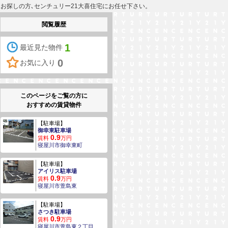
産をお探しの方､センチュリー21大喜住宅にお任せ下さい。
閲覧履歴
1
最近見た物件
0
お気に入り
このページをご覧の方に
おすすめの賃貸物件
【駐車場】
御幸東駐車場
0.9
賃料
万円
寝屋川市御幸東町
【駐車場】
アイリス駐車場
0.9
賃料
万円
寝屋川市萱島東
【駐車場】
さつき駐車場
0.9
賃料
万円
寝屋川市萱島東２丁目