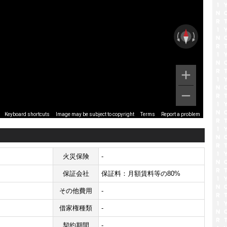
Image may be subject to copyright
Terms
Report a problem
Keyboard shortcuts
火災保険
-
保証会社
保証料：月額賃料等の80%
その他費用
-
借家権種類
-
契約期間
-