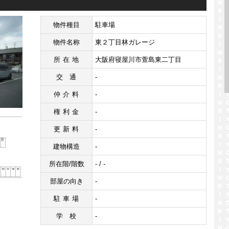
物件種目
駐車場
物件名称
東２丁目林ガレージ
所在地
大阪府寝屋川市萱島東二丁目
交通
-
仲介料
-
権利金
-
更新料
-
建物構造
-
所在階/階数
- / -
部屋の向き
-
駐車場
-
学校
-