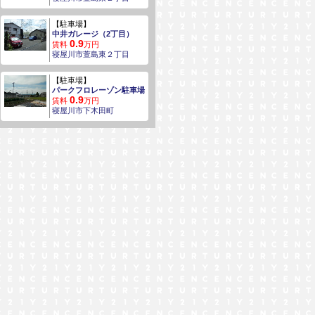
【駐車場】
中井ガレージ（2丁目）
0.9
賃料
万円
寝屋川市萱島東２丁目
【駐車場】
パークフロレーゾン駐車場
0.9
賃料
万円
寝屋川市下木田町