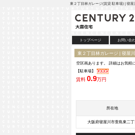
東２丁目林ガレージ(賃貸 駐車場) | 
トップページ
お問い合
東２丁目林ガレージ | 寝屋
空区画あります。 詳細はお気軽
【駐車場】
0.9
賃料
万円
所在地
大阪府寝屋川市萱島東二丁