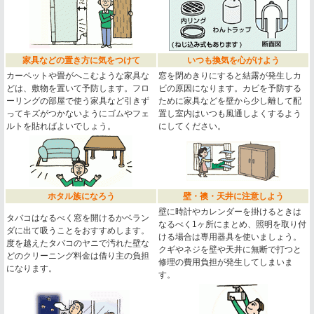
家具などの置き方に気をつけて
いつも換気を心がけよう
カーペットや畳がへこむような家具な
窓を閉めきりにすると結露が発生しカ
どは、敷物を置いて予防します。フロ
ビの原因になります。カビを予防する
ーリングの部屋で使う家具など引きず
ために家具などを壁から少し離して配
ってキズがつかないようにゴムやフェ
置し室内はいつも風通しよくするよう
ルトを貼ればよいでしょう。
にしてください。
ホタル族になろう
壁・襖・天井に注意しよう
壁に時計やカレンダーを掛けるときは
タバコはなるべく窓を開けるかベラン
なるべく1ヶ所にまとめ、照明を取り付
ダに出て吸うことをおすすめします。
ける場合は専用器具を使いましょう。
度を越えたタバコのヤニで汚れた壁な
クギやネジを壁や天井に無断で打つと
どのクリーニング料金は借り主の負担
修理の費用負担が発生してしまいま
になります。
す。