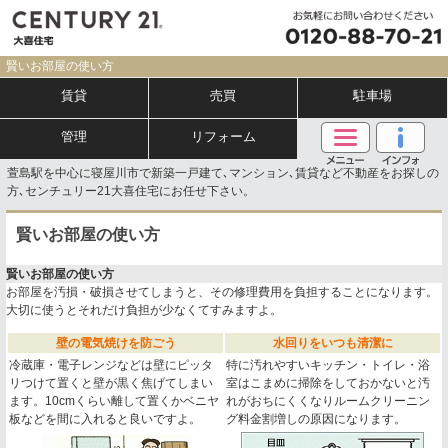
賢いお部屋の使い方
賃貸
売買
駐車場
管理
リフォーム
萱島駅を中心に寝屋川市で新築一戸建て､マンション､賃貸など不動産をお探しの
方､センチュリー21大喜住宅にお任せ下さい。
賢いお部屋の使い方
賢いお部屋の使い方
お部屋を汚損・破損させてしまうと、その修理費用を負担することになります。
大切に使うとそれだけ負担が少なくてすみますよ。
壁の電気焼けを防ごう
水回りをいつも清潔に
冷蔵庫・電子レンジなどは壁にピッタ
特に汚れやすいキッチン・トイレ・浴
リつけて置くと壁が黒く焦げてしまい
室はこまめに掃除をしておかないと汚
ます。10cmくらい離して置くかベニヤ
れがおちにくくなりルームクリーニン
板などを間に入れると良いですよ。
グ料金割増しの原因になります。