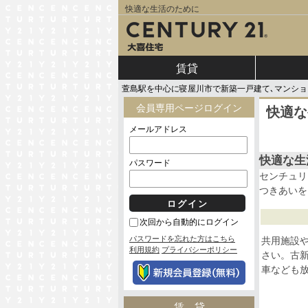
快適な生活のために
賃貸
萱島駅を中心に寝屋川市で新築一戸建て､マンショ
会員専用ページログイン
快適な
メールアドレス
快適な生
パスワード
センチュリ
つきあいを
次回から自動的にログイン
パスワードを忘れた方はこちら
共用施設
利用規約
プライバシーポリシー
さい。古
車なども
賃貸