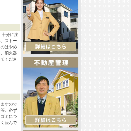
 十分に注
れ、ストー
くのはやめ
に、消火器
いてくださ
りますので
」等、必ず
（ゴミにつ
よく読んで