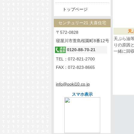
トップページ
センチュリー21 大喜住宅
天
〒572-0828
天ぷら油
寝屋川市萱島桜園町8番12号
りの原因
0120-88-70-21
一緒に回
TEL：
072-821-2700
FAX：072-823-8665
info@ooki10.co.jp
スマホ表示