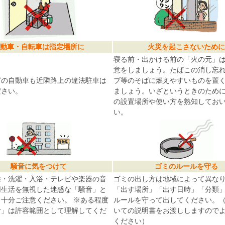
動車・自転車は指定場所に
火災を起こさないために
寝る前・出かける前の「火の元」は
意をしましょう。たばこの消し忘
どの自動車も近隣路上の違法駐車は
ブ等のそばに燃えやすいものを置
ださい。
ましょう。いざというときのため
の設置場所や使い方を熟知してお
い。
騒音に気をつけて
ゴミのルールを守る
除・洗濯・入浴・テレビや楽器の音
ゴミの出し方は地域によって異な
同生活を無視した迷惑な「騒音」と
「出す場所」「出す日時」「分類
十分ご注意ください。 ※ある程度
ルールを守って出してください。
音」は許容範囲として理解してくだ
いての説明書をお渡ししますので
ください）