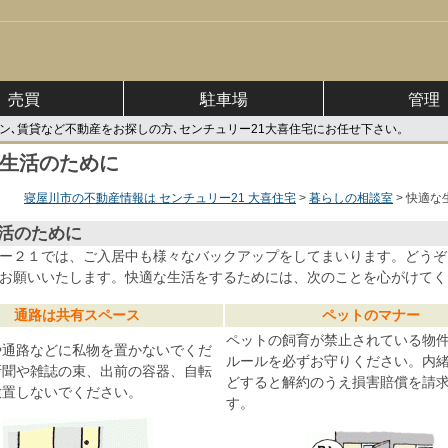
売買
駐車場
管理
ン､賃貸など不動産をお探しの方､センチュリー21大喜住宅にお任せ下さい。
生活のために
寝屋川市の不動産情報は センチュリー21 大喜住宅
暮らしの相談室
快適な
活のために
ー２１では、ご入居中も様々なバックアップをしてまいります。どうぞ
お願いいたします。快適な生活をするためには、次のことを心がけてく
通路は共有スペース
ペットのマナー
ペットの飼育が禁止されている物
や通路などに私物を置かないでくだ
ルールを必ずお守りください。内
新聞や雑誌の束、出前の容器、自転
どすると解約のうえ損害賠償を請
放置しないでください。
す。