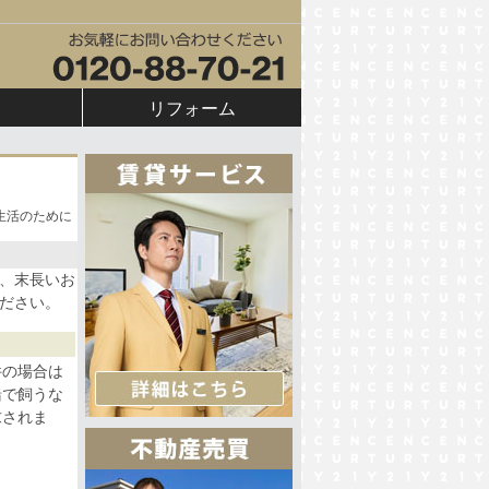
リフォーム
生活のために
、末長いお
ださい。
件の場合は
緒で飼うな
求されま