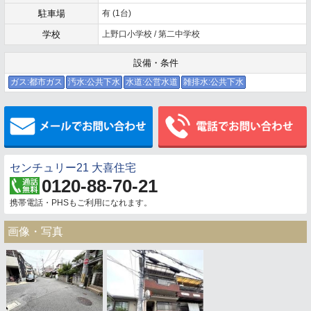
駐車場
有 (1台)
学校
上野口小学校 / 第二中学校
設備・条件
ガス:都市ガス
汚水:公共下水
水道:公営水道
雑排水:公共下水
メールでお問い合わせ
センチュリー21 大喜住宅
0120-88-70-21
携帯電話・PHSもご利用になれます。
画像・写真