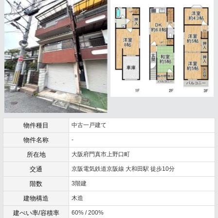
物件種目
中古一戸建て
物件名称
-
所在地
大阪府門真市上野口町
交通
京阪電気鉄道京阪線 大和田駅 徒歩10分
階数
3階建
建物構造
木造
建ぺい率/容積率
60% / 200%