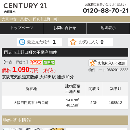
売買 中古一戸建て | 門真市上野口町 |
トップページ
お問い合わせ
地図表示
1
0
最近見た物件
お気に入り
門真市上野口町の不動産物件
【中古一戸建て】
1,090
価格
万円 （税込）
物件コード:068201-2222
京阪電気鉄道京阪線 大和田駅 徒歩10分
建物面積
所在地
間取り
築年月
土地面積
2
94.07m
大阪府門真市上野口町
5DK
1988/12
2
48.15m
物件基本情報