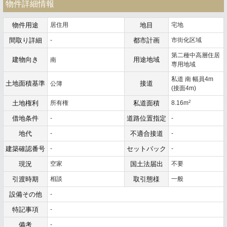
物件詳細情報
物件用途
居住用
地目
宅地
間取り詳細
-
都市計画
市街化区域
第二種中高層住居
建物向き
用途地域
南
専用地域
私道 南 幅員4m
土地面積基準
接道
公簿
(接面4m)
2
土地権利
所有権
私道面積
8.16m
借地条件
-
道路位置指定
-
地代
-
不適合接道
-
建築確認番号
-
セットバック
-
現況
空家
国土法届出
不要
引渡時期
相談
取引態様
一般
設備その他
-
特記事項
-
備考
-