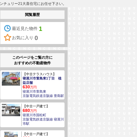
センチュリー21大喜住宅にお任せ下さい。
閲覧履歴
1
最近見た物件
0
お気に入り
このページをご覧の方に
おすすめの不動産物件
【中古テラスハウス】
寝屋川市萱島東1丁目 植
益店舗
630
万円
寝屋川市萱島東
京阪電気鉄道京阪線 萱島駅
【中古一戸建て】
680
万円
寝屋川市国松町
京阪電気鉄道京阪線 寝屋川
市駅
【中古一戸建て】