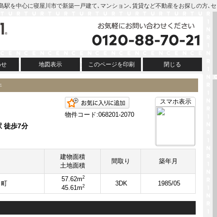
 | 萱島駅を中心に寝屋川市で新築一戸建て､マンション､賃貸など不動産をお探しの方､
わせ
地図表示
このページを印刷
閉じる
件
お気に入りに追加
スマホ表示
物件コード:068201-2070
 徒歩7分
建物面積
間取り
築年月
土地面積
2
57.62m
田町
3DK
1985/05
2
45.61m