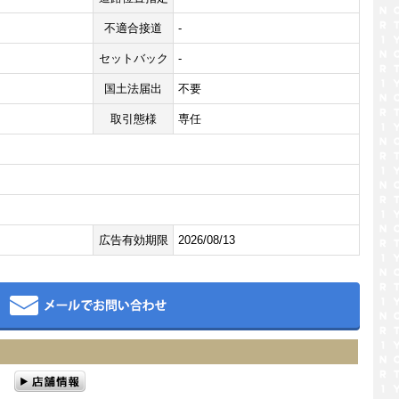
不適合接道
-
セットバック
-
国土法届出
不要
取引態様
専任
広告有効期限
2026/08/13
メール
住宅