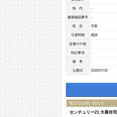
地代
-
建築確認番号
-
現況
空家
引渡時期
相談
設備その他
-
特記事項
-
備考
-
公開日
2026/07/30
電話でお問い合わせ
センチュリー21 大喜