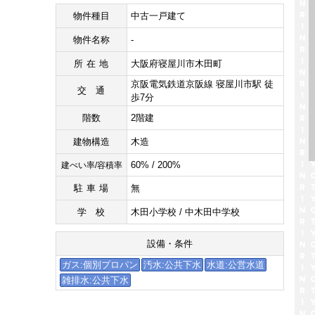
物件種目
中古一戸建て
物件名称
-
所在地
大阪府寝屋川市木田町
京阪電気鉄道京阪線 寝屋川市駅 徒
交通
歩7分
階数
2階建
建物構造
木造
60% / 200%
建ぺい率/容積率
駐車場
無
学校
木田小学校 / 中木田中学校
設備・条件
ガス:個別プロパン
汚水:公共下水
水道:公営水道
雑排水:公共下水