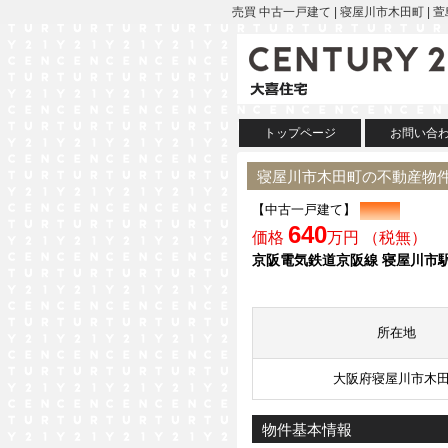
売買 中古一戸建て | 寝屋川市木田町
トップページ
お問い合
寝屋川市木田町の不動産物
【中古一戸建て】
640
価格
万円 （税無）
京阪電気鉄道京阪線 寝屋川市駅
所在地
大阪府寝屋川市木
物件基本情報