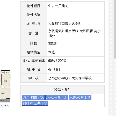
物件種目
中古一戸建て
物件名称
-
所在地
大阪府守口市大久保町
京阪電気鉄道京阪線 大和田駅 徒歩
交通
18分
階数
3階建
建物構造
木造
60% / 200%
建ぺい率/容積率
駐車場
有 (1台)
学校
よつば小学校 / 大久保中学校
設備・条件
ガス:都市ガス
汚水:公共下水
水道:公営水道
雑排水:公共下水