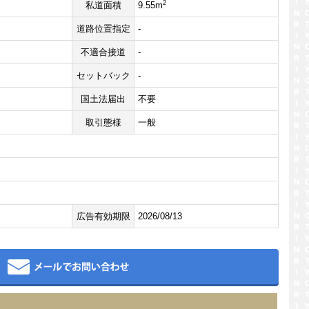
2
私道面積
9.55m
道路位置指定
-
不適合接道
-
セットバック
-
国土法届出
不要
取引態様
一般
広告有効期限
2026/08/13
メール