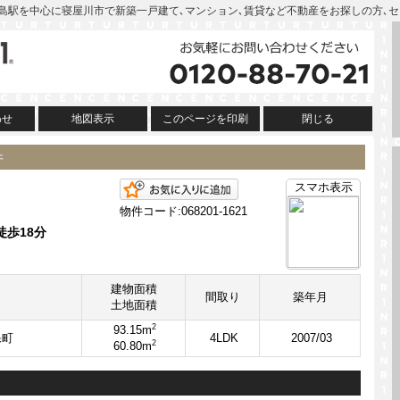
 | 萱島駅を中心に寝屋川市で新築一戸建て､マンション､賃貸など不動産をお探しの方､
わせ
地図表示
このページを印刷
閉じる
件
お気に入りに追加
スマホ表示
物件コード:068201-1621
徒歩18分
建物面積
間取り
築年月
土地面積
2
93.15m
保町
4LDK
2007/03
2
60.80m