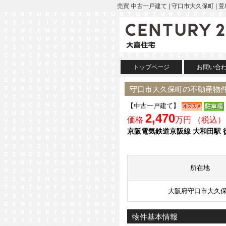
売買 中古一戸建て | 守口市大久保町
トップページ
お問い合
守口市大久保町の不動産物
【中古一戸建て】
2,470
価格
万円 （税込）
京阪電気鉄道京阪線 大和田駅 
所在地
大阪府守口市大久
物件基本情報