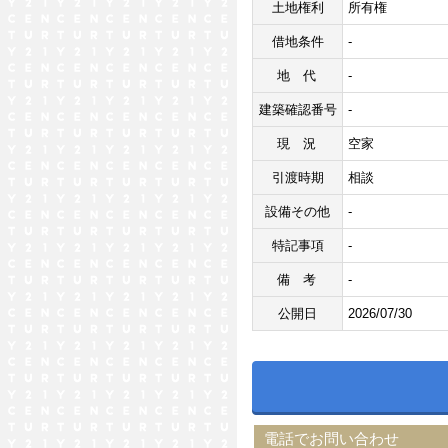
土地権利
所有権
借地条件
-
地代
-
建築確認番号
-
現況
空家
引渡時期
相談
設備その他
-
特記事項
-
備考
-
公開日
2026/07/30
電話でお問い合わせ