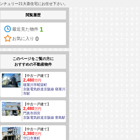
センチュリー21大喜住宅にお任せ下さい。
閲覧履歴
1
最近見た物件
0
お気に入り
このページをご覧の方に
おすすめの不動産物件
【中古一戸建て】
2,480
万円
寝屋川市昭栄町
京阪電気鉄道京阪線 寝屋川
市駅
【中古一戸建て】
2,480
万円
門真市四宮
京阪電気鉄道京阪線 萱島駅
【中古一戸建て】
2,380
万円
守口市東町